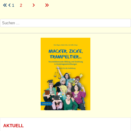
1
2
AKTUELL