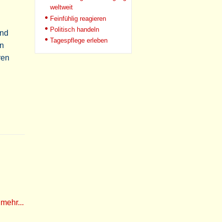
weltweit
Feinfühlig reagieren
Politisch handeln
und
Tagespflege erleben
en
ren
w
mehr...