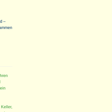
d –
usammen
hren
d
kein
 Keller,