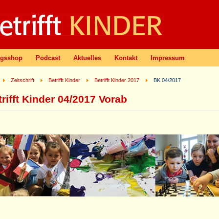
agsshop
Podcast
Aktuelles
Kontakt
Impressum
Zeitschrift
Betrifft Kinder
Betrifft Kinder 2017
BK 04/2017
rifft Kinder 04/2017 Vorab