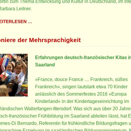
rtin zum Thema Entwicklung und Kultur in Deutschland, im Int
Barbara Leitner.
ITERLESEN …
oniere der Mehrsprachigkeit
Erfahrungen deutsch-französischer Kitas i
Saarland
»France, douce France … Frankreich, süßes
Frankreich«, singen lautstark etwa 70 Kinder
anlässlich des Sommerfestes 2016 »Europa
Kinderland« in der Kindertageseinrichtung im
ländischen Wallerfangen-Ittersdorf. Was sich aus über 20 Jahr
sch-französischer Frühbildung im Saarland ableiten lässt, hat 
es-Di Bernardo, Referentin für frühkindliche Bildungsfragen 
sprachige Erziehung im saarländischen Bildungsministerium, f