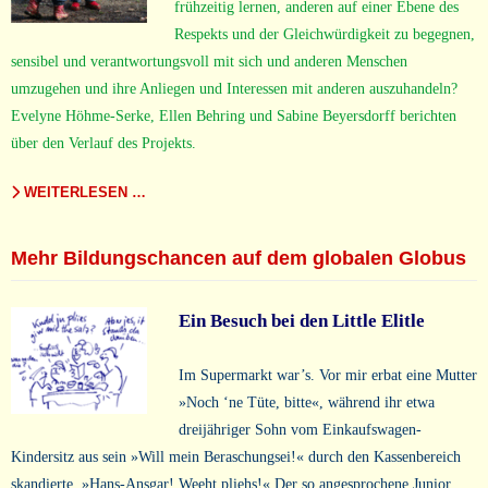
frühzeitig lernen, anderen auf einer Ebene des
Respekts und der Gleichwürdigkeit zu begegnen,
sensibel und verantwortungsvoll mit sich und anderen Menschen
umzugehen und ihre Anliegen und Interessen mit anderen auszuhandeln?
Evelyne Höhme-Serke, Ellen Behring und Sabine Beyersdorff berichten
über den Verlauf des Projekts.
WEITERLESEN …
Mehr Bildungschancen auf dem globalen Globus
Ein Besuch bei den Little Elitle
Im Supermarkt war’s. Vor mir erbat eine Mutter
»Noch ‘ne Tüte, bitte«, während ihr etwa
dreijähriger Sohn vom Einkaufswagen-
Kindersitz aus sein »Will mein Beraschungsei!« durch den Kassenbereich
skandierte. »Hans-Ansgar! Weeht pliehs!« Der so angesprochene Junior