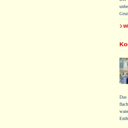
unbe
Grun
WE
Ko
Das 
flac
wand
Entf