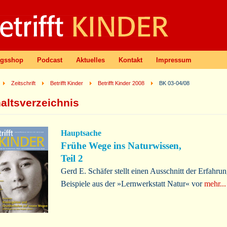
agsshop
Podcast
Aktuelles
Kontakt
Impressum
Zeitschrift
Betrifft Kinder
Betrifft Kinder 2008
BK 03-04/08
haltsverzeichnis
Ha
uptsache
Frühe Wege ins Naturwissen,
Teil 2
Gerd E. Schäfer stellt einen Ausschnitt der Erfahru
Beispiele aus der »Lernwerkstatt Natur« vor
mehr...