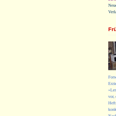
Neue
Verl
Fr
Fors
Erzi
»Ler
vor,
Heft
konk
Nach