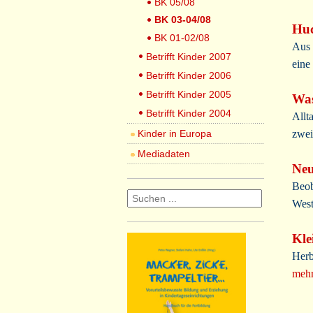
BK 05/08
BK 03-04/08
Huc
BK 01-02/08
Aus 
Betrifft Kinder 2007
eine
Betrifft Kinder 2006
Betrifft Kinder 2005
Wa
Betrifft Kinder 2004
Allt
Kinder in Europa
zwei
Mediadaten
Neu
Beob
West
Kle
Herb
mehr