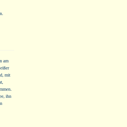
n.
rn am
Heißer
d, mit
t,
ommen.
ee, ihn
en