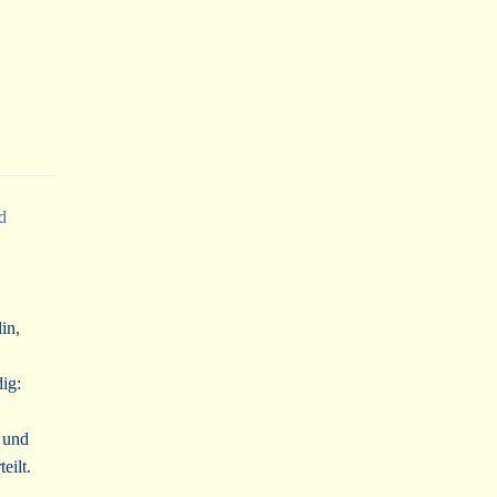
d
in,
ig:
 und
eilt.