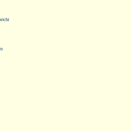
richt
Im
a