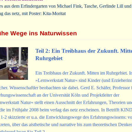
s aus dem Erfindergarten von Michael Fink, Tasche, Gerlinde Lill un
ag das netz, mit Poster: Kita-Moritat
ühe Wege ins Naturwissen
Teil 2: Ein Treibhaus der Zukunft. Mitt
Ruhrgebiet
Ein Treibhaus der Zukunft. Mitten im Ruhrgebiet. I
»Lernwerkstatt Natur« sind Kinder (und Erzieherin
cher. Wissenschaftler beobachten sie dabei. Gerd E. Schäfer, Professor 
ehungswissenschaft an der Universität Köln und Projektleiter der
nwerkstatt Natur« stellt einen Ausschnitt der Erfahrungen, Theorien un
 die im Frühjahr 2008 beim verlag das netz erscheinen. In Betrifft KI
 1-2 skizzierte er u.a. die Entwicklungswege des Erfahrungswissens: v
reten, über das aisthetische und narrative bis zum theoretischen Denke
folgend lesen Sie Teil 2.