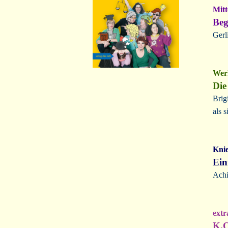
Mitt
Beg
Gerl
Werk
Die
Brig
als 
Knie
Ein
Achi
extr
K.O