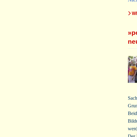
WE
»p
ne
Sach
Grun
Beid
Bild
werd
Der 