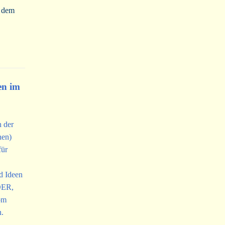
d dem
en im
n der
nen)
für
d Ideen
NDER,
om
n.