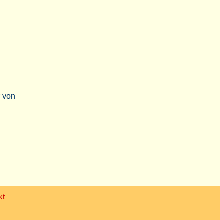
r
von
kt