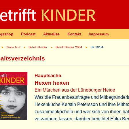
agsshop
Podcast
Aktuelles
Kontakt
Impressum
Zeitschrift
Betrifft Kinder
Betrifft Kinder 2004
BK 10/04
haltsverzeichnis
Hauptsache
Hexen hexen
Ein Märchen aus der Lüneburger Heide
Was die Frauenbeauftragte und Mitbegründeri
Hexenküche Kerstin Petersson
und ihre Mith
zusammenköcheln und wer sich von ihnen hat
verzaubern
lassen, darüber berichtet Erika Be