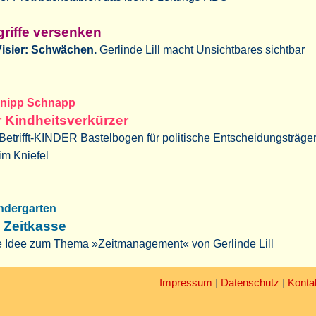
riffe versenken
Visier: Schwächen.
Gerlinde Lill macht Unsichtbares sichtbar
nipp Schnapp
 Kindheitsverkürzer
Betrifft-KINDER Bastelbogen für politische Entscheidungsträge
im Kniefel
indergarten
 Zeitkasse
e Idee zum Thema »Zeitmanagement« von
Gerlinde Lill
Impressum
|
Datenschutz
|
Konta