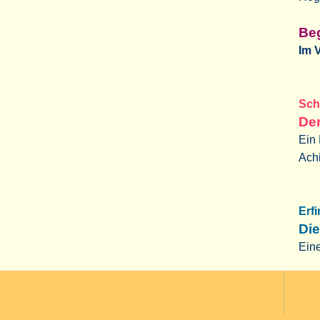
Beg
Im 
Sch
Der
Ein 
Ach
Erf
Die
Ein