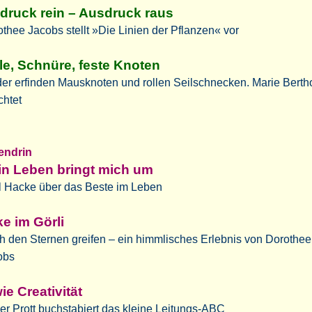
druck rein – Ausdruck raus
thee Jacobs stellt »Die Linien der Pflanzen« vor
le, Schnüre, feste Knoten
er erfinden Mausknoten und rollen Seilschnecken. Marie Berth
chtet
tendrin
n Leben bringt mich um
l Hacke über das Beste im Leben
ke im Görli
 den Sternen greifen – ein himmlisches Erlebnis von Dorothee
obs
ie Creativität
r Prott buchstabiert das kleine Leitungs-ABC