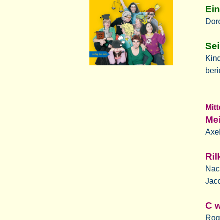
Ein
Doro
Sei
Kind
beri
Mit
Mei
Axe
Ril
Nach
Jac
C w
Roge