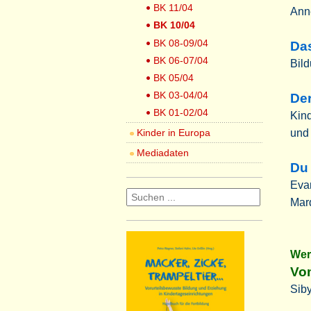
BK 11/04
Anne
BK 10/04
BK 08-09/04
Das
BK 06-07/04
Bil
BK 05/04
BK 03-04/04
De
BK 01-02/04
Kind
Kinder in Europa
und
Mediadaten
Du 
Evan
Mar
Wer
Vom
Siby