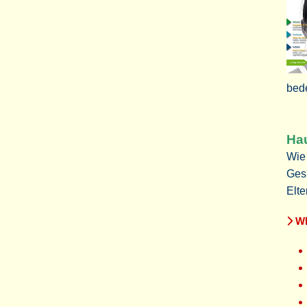
bed
Hau
Wie 
Ges
Elte
WE