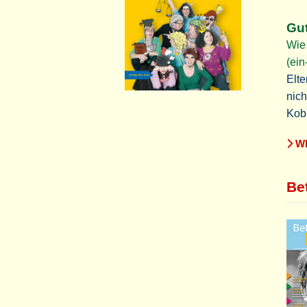
Gut
Wie 
(ein
Elte
nich
Kob
WE
Bet