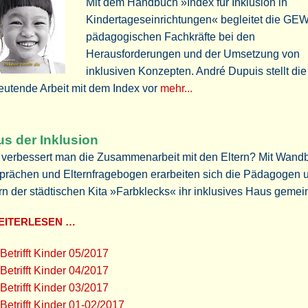
Mit dem Handbuch »Index für Inklusion in
Kindertageseinrichtungen« begleitet die GEW
pädagogischen Fachkräfte bei den
Herausforderungen und der Umsetzung von
inklusiven Konzepten. André Dupuis stellt die
eutende Arbeit mit dem Index vor
mehr...
s der Inklusion
verbessert man die Zusammenarbeit mit den Eltern? Mit Wandb
prächen und Elternfragebogen erarbeiten sich die Pädagogen 
rn der städtischen Kita »Farbklecks« ihr inklusives Haus geme
ITERLESEN …
Betrifft Kinder 05/2017
Betrifft Kinder 04/2017
Betrifft Kinder 03/2017
Betrifft Kinder 01-02/2017