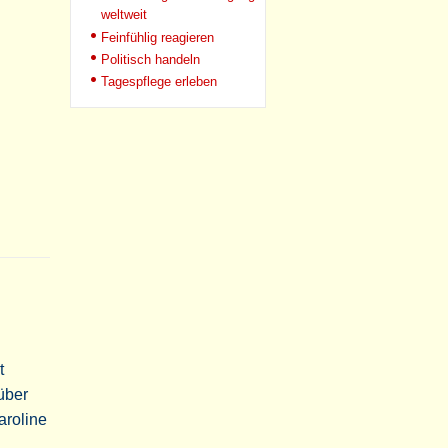
weltweit
Feinfühlig reagieren
Politisch handeln
Tagespflege erleben
t
über
aroline