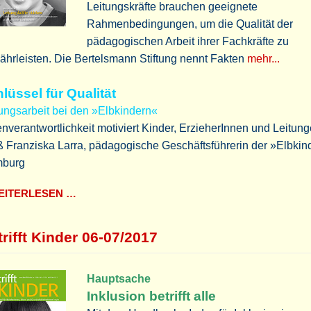
Leitungskräfte brauchen geeignete
Rahmenbedingungen, um die Qualität der
pädagogischen Arbeit ihrer Fachkräfte zu
hrleisten. Die Bertelsmann Stiftung nennt Fakten
mehr...
lüssel für Qualität
ungsarbeit bei den »Elbkindern«
nverantwortlichkeit motiviert Kinder, ErzieherInnen und Leitun
 Franziska Larra, pädagogische Geschäftsführerin der »Elbkind
burg
ITERLESEN …
rifft Kinder 06-07/2017
Hauptsache
Inklusion betrifft alle