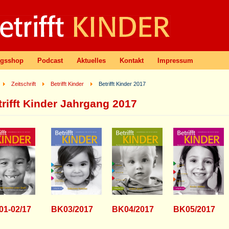
agsshop
Podcast
Aktuelles
Kontakt
Impressum
Zeitschrift
Betrifft Kinder
Betrifft Kinder 2017
trifft Kinder Jahrgang 2017
01-02/17
BK03/2017
BK04/2017
BK05/2017