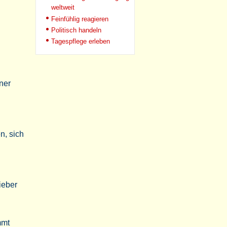
weltweit
Feinfühlig reagieren
Politisch handeln
Tagespflege erleben
ner
n, sich
ieber
mmt