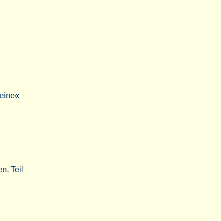
teine«
n, Teil