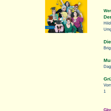
Wer
Der
Hild
Umg
Die
Brig
Mur
Dag
Gr
Vom
1
Gl