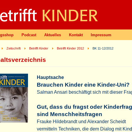
agsshop
Podcast
Aktuelles
Kontakt
Impressum
Zeitschrift
Betrifft Kinder
Betrifft Kinder 2012
BK 11-12/2012
haltsverzeichnis
Hauptsache
Brauchen Kinder eine Kinder-Uni?
Salman Ansari beschäftigt sich mit dieser Fr
Gut, dass du fragst oder Kinderfra
sind Menschheitsfragen
Frauke Hildebrandt und Alexander Scheidt
vermitteln Techniken, die dem Dialog mit Kin