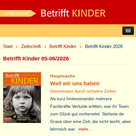
Start
Zeitschrift
Betrifft Kinder
Betrifft Kinder 2026
Betrifft Kinder 05-06/2026
Hauptsache
Weil wir uns haben
Gemeinsam durch schwere Zeiten
Als kurz hintereinander mehrere
Fachkräfte Verluste erlitten, war ihr Team
zum Glück gut vorbereitet. Stefanie de
Grave über eine Zeit, die nicht leicht, aber
lehrreich war.
mehr...