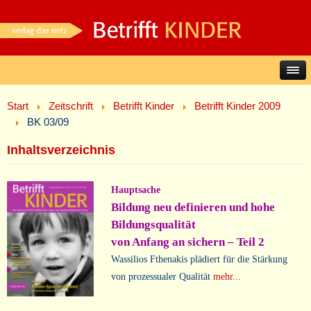
Start
Zeitschrift
Betrifft Kinder
Betrifft Kinder 2009
BK 03/09
Inhaltsverzeichnis
Hauptsache
Bildung neu definieren und hohe
Bildungsqualität
von Anfang an sichern – Teil 2
Wassilios Fthenakis plädiert für die Stärkung
von prozessualer Qualität
mehr...