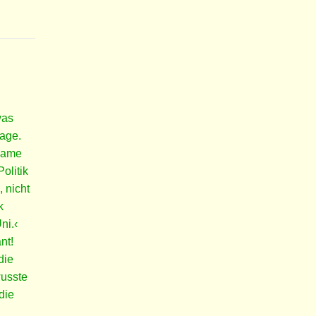
was
rage.
 Dame
olitik
 nicht
k
ni.‹
nt!
die
wusste
die