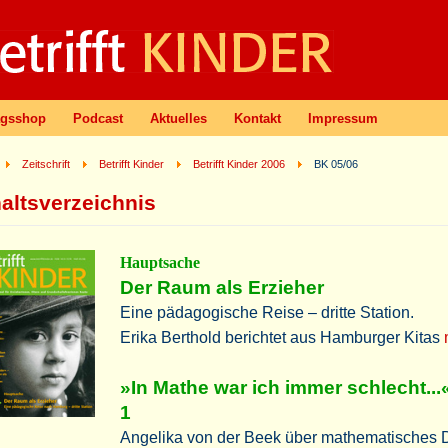
agsshop
Podcast
Aktuelles
Kontakt
Impressum
Zeitschrift
Betrifft Kinder
Betrifft Kinder 2006
BK 05/06
haltsverzeichnis
Hauptsache
Der Raum als Erzieher
Eine pädagogische Reise – dritte Station.
Erika Berthold berichtet aus Hamburger Kitas
»In Mathe war ich immer schlecht...«
1
Angelika von der Beek über mathematisches