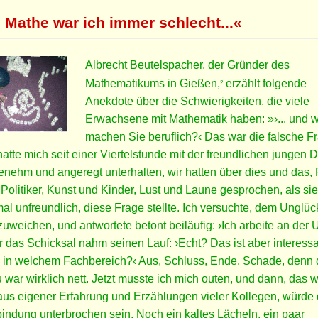
n Mathe war ich immer schlecht...«
Albrecht Beutelspacher, der Gründer des
Mathematikums in Gießen,
erzählt folgende
2
Anekdote über die Schwierigkeiten, die viele
Erwachsene mit Mathematik haben: »›... und 
machen Sie beruflich?‹ Das war die falsche F
hatte mich seit einer Viertelstunde mit der freundlichen jungen
nehm und angeregt unterhalten, wir hatten über dies und das, P
Politiker, Kunst und Kinder, Lust und Laune gesprochen, als sie,
al unfreundlich, diese Frage stellte. Ich versuchte, dem Unglüc
uweichen, und antwortete betont beiläufig: ›Ich arbeite an der U
 das Schicksal nahm seinen Lauf: ›Echt? Das ist aber interessa
 in welchem Fachbereich?‹ Aus, Schluss, Ende. Schade, denn 
 war wirklich nett. Jetzt musste ich mich outen, und dann, das 
aus eigener Erfahrung und Erzählungen vieler Kollegen, würde 
indung unterbrochen sein. Noch ein kaltes Lächeln, ein paar