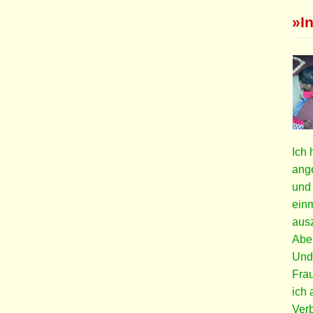
»I
Ich 
ange
und 
einm
ausz
Aber
Und
Frau
ich 
Verb