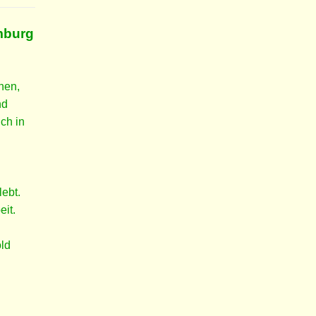
mburg
nen,
nd
ch in
lebt.
eit.
old