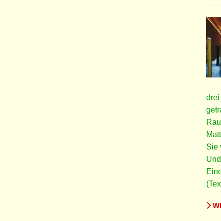
dre
get
Rau
Matt
Sie 
Und 
Eine
(Tex
WE