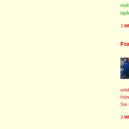
Höfl
tapf
WE
Fr
erle
Höre
Sie 
WE