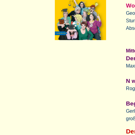
Wo 
Geor
Stur
Abse
Mit
Der
Maxi
N w
Roge
Beg
Gerl
gro
De