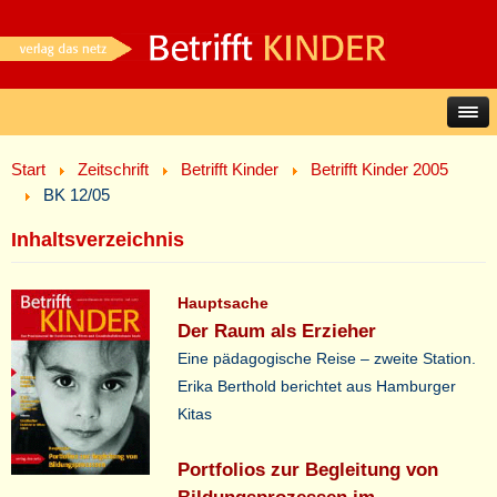
Start
Zeitschrift
Betrifft Kinder
Betrifft Kinder 2005
BK 12/05
Inhaltsverzeichnis
Hauptsache
Der Raum als Erzieher
Eine pädagogische Reise – zweite Station.
Erika Berthold berichtet aus Hamburger
Kitas
Portfolios zur Begleitung von