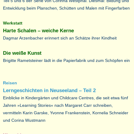
Teil 5 und 6 der Serie von Corinna Westphal. Diesmal: Bildung und
Entwicklung beim Planschen, Schütten und Malen mit Fingerfarben
Werkstatt
Harte Schalen – weiche Kerne
Dagmar Arzenbacher erinnert sich an Schätze ihrer Kindheit
Die weiße Kunst
Brigitte Rametsteiner lädt in die Papierfabrik und zum Schöpfen ein
Reisen
Lerngeschichten in Neuseeland – Teil 2
Einblicke in Kindergärten und Childcare Centres, die seit etwa fünf
Jahren »Learning Stories« nach Margaret Carr schreiben,
vermitteln Karin Garske, Yvonne Frankenstein, Kornelia Schneider
und Corina Wustmann