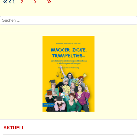
1
2
AKTUELL