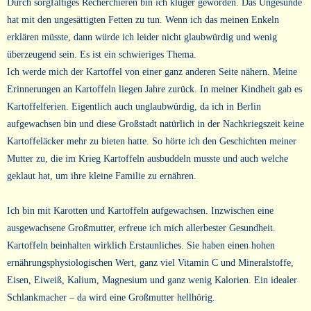
Durch sorgfältiges Recherchieren bin ich klüger geworden. Das Ungesunde
hat mit den ungesättigten Fetten zu tun. Wenn ich das meinen Enkeln
erklären müsste, dann würde ich leider nicht glaubwürdig und wenig
überzeugend sein. Es ist ein schwieriges Thema.
Ich werde mich der Kartoffel von einer ganz anderen Seite nähern. Meine
Erinnerungen an Kartoffeln liegen Jahre zurück. In meiner Kindheit gab es
Kartoffelferien. Eigentlich auch unglaubwürdig, da ich in Berlin
aufgewachsen bin und diese Großstadt natürlich in der Nachkriegszeit keine
Kartoffeläcker mehr zu bieten hatte. So hörte ich den Geschichten meiner
Mutter zu, die im Krieg Kartoffeln ausbuddeln musste und auch welche
geklaut hat, um ihre kleine Familie zu ernähren.
Ich bin mit Karotten und Kartoffeln aufgewachsen. Inzwischen eine
ausgewachsene Großmutter, erfreue ich mich allerbester Gesundheit.
Kartoffeln beinhalten wirklich Erstaunliches. Sie haben einen hohen
ernährungsphysiologischen Wert, ganz viel Vitamin C und Mineralstoffe,
Eisen, Eiweiß, Kalium, Magnesium und ganz wenig Kalorien. Ein idealer
Schlankmacher – da wird eine Großmutter hellhörig.