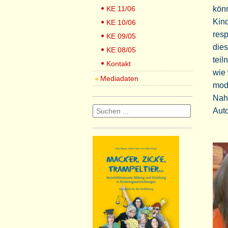
KE 11/06
könn
Kind
KE 10/06
resp
KE 09/05
dies
KE 08/05
teil
Kontakt
wie 
Mediadaten
modi
Nah
Aut