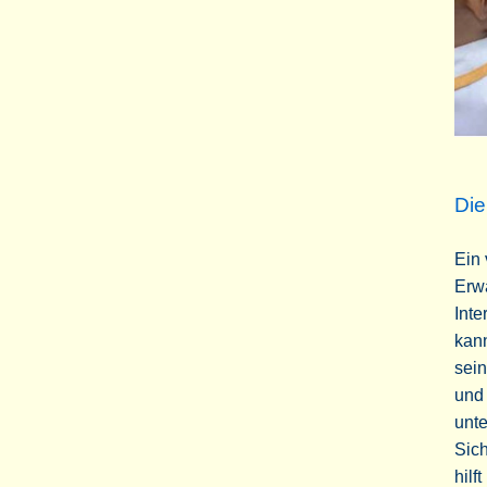
Die
Ein 
Erw
Inte
kann
sein
und 
unte
Sic
hilf