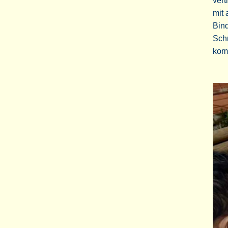
vert
mit 
Bind
Schr
kom