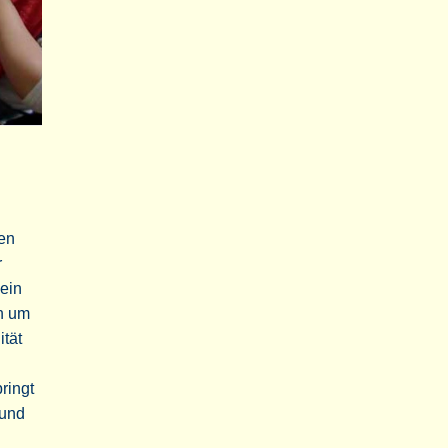
den
r
sein
en um
ität
ringt
 und