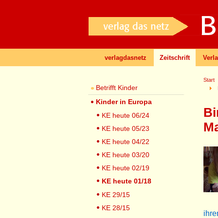
verlagdasnetz
Zeitschrift
Verl
Start
Betrifft Kinder
Kinder in Europa
Bi
KE heute 06/24
Ma
KE heute 05/23
KE heute 04/22
KE heute 03/20
KE heute 02/19
KE heute 01/18
KE 29/15
KE 28/15
ihr