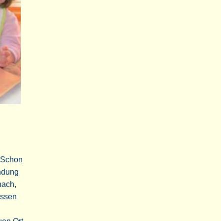
. Schon
indung
nach,
essen