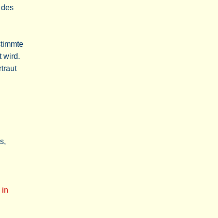
 des
stimmte
 wird.
traut
s,
in