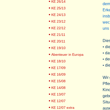
KE 26/14
dem 
KE 25/13
Erke
KE 24/13
insb
KE 23/12
wech
KE 22/12
uns 
KE 21/11
Dies
KE 20/11
• di
KE 19/10
• da
Abenteuer in Europa
• d
KE 18/10
• d
KE 17/09
KE 16/09
Wir 
KE 15/08
Pfle
KE 14/08
Kind
KE 13/07
gebr
KE 12/07
Sit
KE 12/07 extra
ause