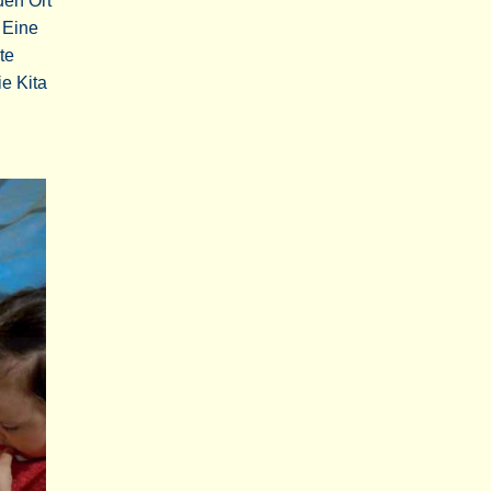
uen Ort
 Eine
te
e Kita