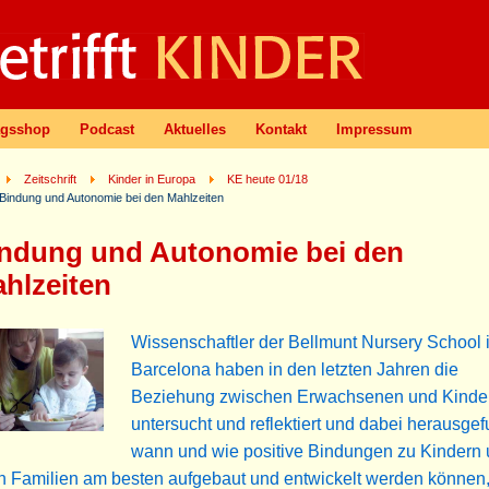
agsshop
Podcast
Aktuelles
Kontakt
Impressum
Zeitschrift
Kinder in Europa
KE heute 01/18
Bindung und Autonomie bei den Mahlzeiten
ndung und Autonomie bei den
hlzeiten
Wissenschaftler der Bellmunt Nursery School 
Barcelona haben in den letzten Jahren die
Beziehung zwischen Erwachsenen und Kinde
untersucht und reflektiert und dabei herausge
wann und wie positive Bindungen zu Kindern
en Familien am besten aufgebaut und entwickelt werden können