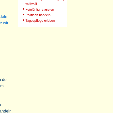
weltweit
Feinfühlig reagieren
Politisch handeln
deln
Tagespflege erleben
e wir
n der
em
m
handeln,