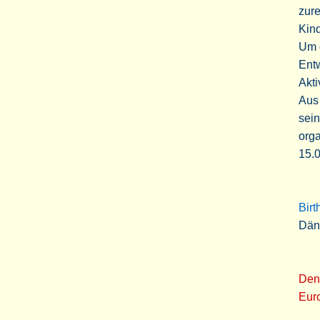
zure
Kind
Um d
Entw
Akti
Aus
sei
orga
15.0
Bir
Däne
Den
Euro