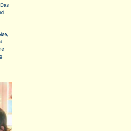
. Das
nd
ise,
nd
ine
g,