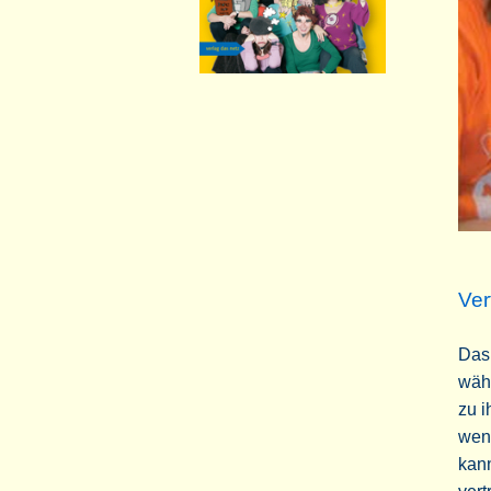
Ver
Das 
währ
zu i
wenn
kann