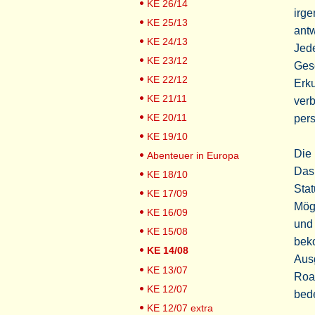
KE 26/14
irge
KE 25/13
antw
KE 24/13
Jede
KE 23/12
Gesc
KE 22/12
Erk
KE 21/11
verb
KE 20/11
pers
KE 19/10
Die
Abenteuer in Europa
Das
KE 18/10
Stat
KE 17/09
Mögl
KE 16/09
und
KE 15/08
bek
KE 14/08
Aus
KE 13/07
Road
KE 12/07
bed
KE 12/07 extra