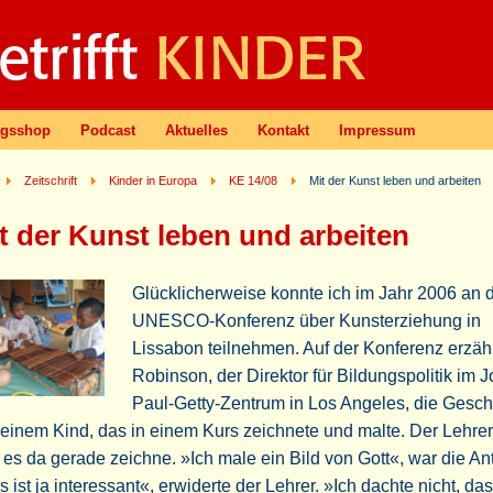
agsshop
Podcast
Aktuelles
Kontakt
Impressum
Zeitschrift
Kinder in Europa
KE 14/08
Mit der Kunst leben und arbeiten
t der Kunst leben und arbeiten
Glücklicherweise konnte ich im Jahr 2006 an 
UNESCO-Konferenz über Kunsterziehung in
Lissabon teilnehmen. Auf der Konferenz erzäh
Robinson, der Direktor für Bildungspolitik im 
Paul-Getty-Zentrum in Los Angeles, die Gesch
einem Kind, das in einem Kurs zeichnete und malte. Der Lehrer 
es da gerade zeichne. »Ich male ein Bild von Gott«, war die An
 ist ja interessant«, erwiderte der Lehrer. »Ich dachte nicht, da