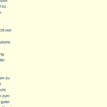
lptur
d zu
s
cht von
culums
ung
der
ten zu
e
icht
en zum
 guter