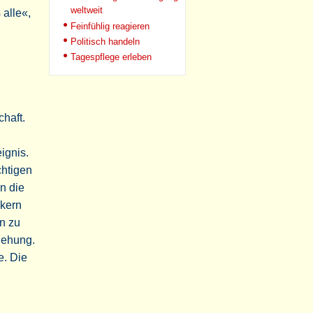
weltweit
 alle«,
Feinfühlig reagieren
Politisch handeln
Tagespflege erleben
haft.
ignis.
htigen
n die
ikern
n zu
iehung.
e. Die