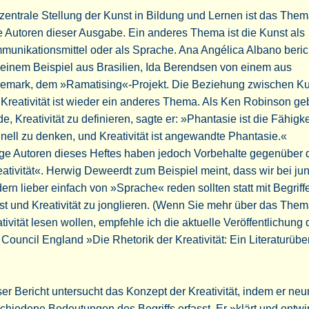
zentrale Stellung der Kunst in Bildung und Lernen ist das Them
e Autoren dieser Ausgabe. Ein anderes Thema ist die Kunst als
unikationsmittel oder als Sprache. Ana Angélica Albano beric
einem Beispiel aus Brasilien, Ida Berendsen von einem aus
emark, dem »Ramatising«-Projekt. Die Beziehung zwischen Ku
Kreativität ist wieder ein anderes Thema. Als Ken Robinson ge
e, Kreativität zu definieren, sagte er: »Phantasie ist die Fähigke
inell zu denken, und Kreativität ist angewandte Phantasie.«
ige Autoren dieses Heftes haben jedoch Vorbehalte gegenüber 
ativität«. Herwig Deweerdt zum Beispiel meint, dass wir bei ju
ern lieber einfach von »Sprache« reden sollten statt mit Begriff
t und Kreativität zu jonglieren. (Wenn Sie mehr über das The
tivität lesen wollen, empfehle ich die aktuelle Veröffentlichung
 Council England »Die Rhetorik der Kreativität: Ein Literaturübe
er Bericht untersucht das Konzept der Kreativität, indem er neu
chiedene Bedeutungen des Begriffs erfasst. Er »klärt und entwir