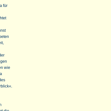
a für
htet
nst
beten
it,
der
ngen
en wie
ma
 des
rblick«.
n
rt die