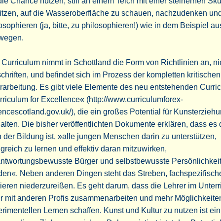
die Chance nutzen, still an einem Teich mit einer steinernen Sku
itzen, auf die Wasseroberfläche zu schauen, nachzudenken un
osophieren (ja, bitte, zu philosophieren!) wie in dem Beispiel au
wegen.
Curriculum nimmt in Schottland die Form von Richtlinien an, ni
chriften, und befindet sich im Prozess der kompletten kritischen
arbeitung. Es gibt viele Elemente des neu entstehenden Curri
riculum for Excellence« (http://www.curriculumforex-
encescotland.gov.uk/), die ein großes Potential für Kunsterzieh
alten. Die bisher veröffentlichten Dokumente erklären, dass es 
 der Bildung ist, »alle jungen Menschen darin zu unterstützen,
lgreich zu lernen und effektiv daran mitzuwirken,
antwortungsbewusste Bürger und selbstbewusste Persönlichkei
den«. Neben anderen Dingen steht das Streben, fachspezifisch
ieren niederzureißen. Es geht darum, dass die Lehrer im Unterr
r mit anderen Profis zusammenarbeiten und mehr Möglichkeit
rimentellen Lernen schaffen. Kunst und Kultur zu nutzen ist ein