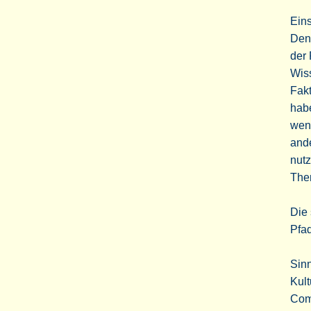
Ein
Den
der 
Wis
Fakt
habe
wenn
and
nutz
The
Die 
Pfad
Sinn
Kult
Com