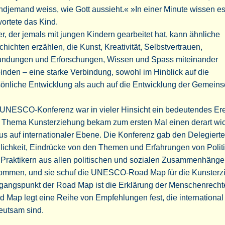
ndjemand weiss, wie Gott aussieht.« »In einer Minute wissen es
ortete das Kind.
r, der jemals mit jungen Kindern gearbeitet hat, kann ähnliche
hichten erzählen, die Kunst, Kreativität, Selbstvertrauen,
undungen und Erforschungen, Wissen und Spass miteinander
inden – eine starke Verbindung, sowohl im Hinblick auf die
önliche Entwicklung als auch auf die Entwicklung der Gemeinsc
 UNESCO-Konferenz war in vieler Hinsicht ein bedeutendes Ere
 Thema Kunsterziehung bekam zum ersten Mal einen derart wic
us auf internationaler Ebene. Die Konferenz gab den Delegierte
ichkeit, Eindrücke von den Themen und Erfahrungen von Polit
 Praktikern aus allen politischen und sozialen Zusammenhänge
ommen, und sie schuf die UNESCO-Road Map für die Kunsterz
gangspunkt der Road Map ist die Erklärung der Menschenrecht
 Map legt eine Reihe von Empfehlungen fest, die international
eutsam sind.