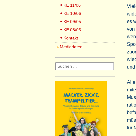
KE 11/06
Viel
KE 10/06
wide
es w
KE 09/05
von
KE 08/05
wenn
Kontakt
Spon
Mediadaten
zuor
wied
und 
All
mit
Mus
rati
befa
müss
für 