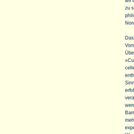
wir 
zu s
phil
Nor
Das 
Vors
Über
»Cur
cell
enth
Sinn
erfo
ver
wer
Barr
meh
expe