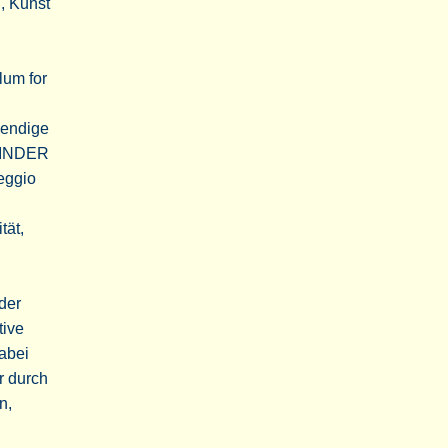
l, Kunst
lum for
wendige
»KINDER
eggio
tät,
der
tive
abei
r durch
n,