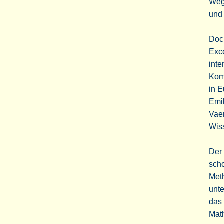
Weg,
und 
Doch
Exc
int
Kom
in E
Emil
Vaer
Wis
Der 
scho
Met
unte
das 
Mat