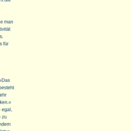
wie man
vität
s.
 für
 »Das
besteht
sehr
cken.«
 egal,
e zu
 indem