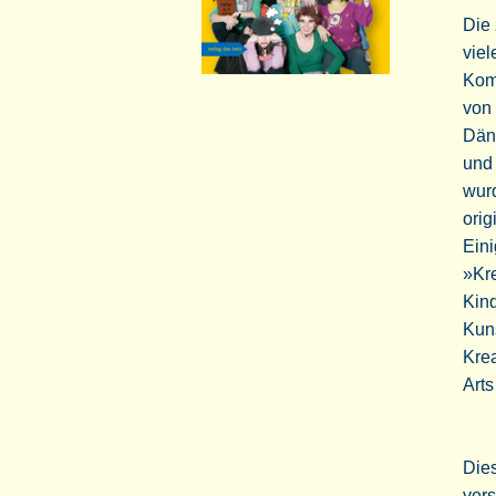
Die 
viel
Komm
von 
Dän
und 
wurd
orig
Ein
»Kre
Kind
Kuns
Krea
Arts
Dies
vers