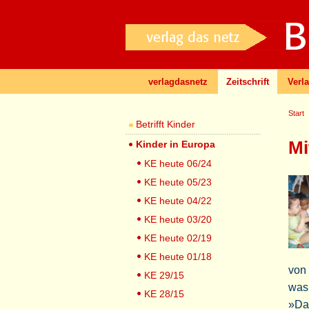
verlagdasnetz
Zeitschrift
Verl
Start
Betrifft Kinder
Mi
Kinder in Europa
KE heute 06/24
KE heute 05/23
KE heute 04/22
KE heute 03/20
KE heute 02/19
KE heute 01/18
von 
KE 29/15
was 
KE 28/15
»Das