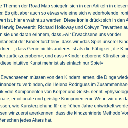
e Themen der Road Map spiegeln sich in den Artikeln in diesem
r. Es gibt aber auch so etwas wie eine sich wiederholende Ironi
ert ist, hier erwähnt zu werden. Diese Ironie drückt sich in den A
 Herwig Deweerdt, Richard Holloway und Colwyn Trevarthen au
 sie uns daran erinnern, dass »wir Erwachsene uns vor der
taneität der Kinder fürchten«, dass wir »das Spiel unserer Kind
dnen..., dass Genie nichts anderes ist als die Fähigkeit, die Kin
er zurückzuerobern«, und dass »Kinder geborene Künstler sind,
diese intuitive Kunst mehr ist als einfach nur Spiel«.
e Erwachsenen müssen von den Kindern lernen, die Dinge wied
einander zu verbinden, die Helena Rodrigues im Zusammenhan
ik »die Komponenten von Körper und Geist« nennt: »physiolog
onale, emotionale und geistige Komponenten«. Wenn wir uns d
ssen, wie Kunsterziehung für die frühen Jahre entwickelt werden
en wir zuerst anerkennen, dass die kindzentrierte Methode Vor
Menschen jedes Alters hat.