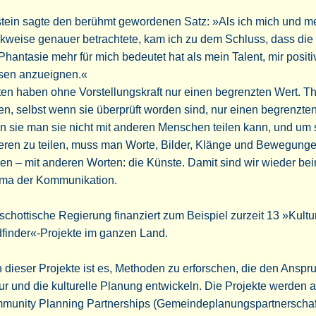
stein sagte den berühmt gewordenen Satz: »Als ich mich und m
kweise genauer betrachtete, kam ich zu dem Schluss, dass di
Phantasie mehr für mich bedeutet hat als mein Talent, mir positi
sen anzueignen.«
en haben ohne Vorstellungskraft nur einen begrenzten Wert. T
n, selbst wenn sie überprüft worden sind, nur einen begrenzten
 sie man sie nicht mit anderen Menschen teilen kann, und um s
eren zu teilen, muss man Worte, Bilder, Klänge und Bewegung
en – mit anderen Worten: die Künste. Damit sind wir wieder be
ma der Kommunikation.
schottische Regierung finanziert zum Beispiel zurzeit 13 »Kultu
finder«-Projekte im ganzen Land.
 dieser Projekte ist es, Methoden zu erforschen, die den Anspr
ur und die kulturelle Planung entwickeln. Die Projekte werden a
munity Planning Partnerships (Gemeindeplanungspartnerschaf