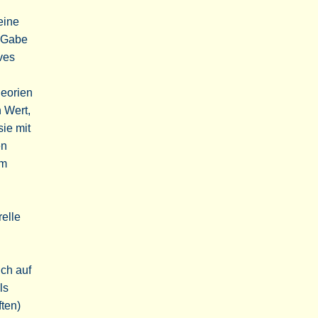
eine
e Gabe
ves
heorien
 Wert,
ie mit
en
im
relle
uch auf
ls
ten)