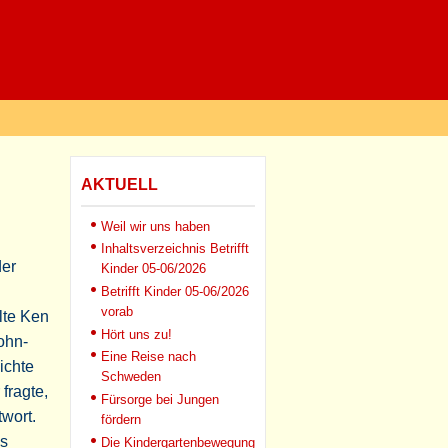
AKTUELL
Weil wir uns haben
Inhaltsverzeichnis Betrifft
der
Kinder 05-06/2026
Betrifft Kinder 05-06/2026
vorab
lte Ken
Hört uns zu!
John-
Eine Reise nach
ichte
Schweden
fragte,
Fürsorge bei Jungen
twort.
fördern
ss
Die Kindergartenbewegung