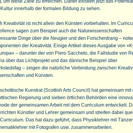
 um diese Ziele zu erreichen. Daher existiert jetzt das Potentia
Kultur innerhalb der formalen Bildung zu sehen.
 Kreativität ist nicht allein den Künsten vorbehalten. Im Curricu
ellence sagen zum Beispiel auch die Naturwissenschaften
eressante Dinge über die Neugier und den Forscherdrang – not
ponenten der Kreativität. Einige Artikel dieses Ausgabe von 
uropa« – darunter der von Piero Saccheto, die Fallstudie von R
ia über das Lichtprojekt und das dänische Beispiel über
kstedsfag – zeigen die natürliche Verbindung zwischen Kreativi
senschaften und Künsten.
schottische Kunstrat (Scottish Arts Council) hat gemeinsam mit 
ttischen Regierung und sieben örtlichen Behörden eine innova
hode der gemeinsamen Arbeit mit dem Curriculum entwickelt. D
rrichten Künstler und Lehrer gemeinsam und streifen dabei que
Curriculum. Das hat dazu geführt, dass Physiklehrer mit Tänzer
hematiklehrer mit Fotografen usw. zusammenarbeiten.