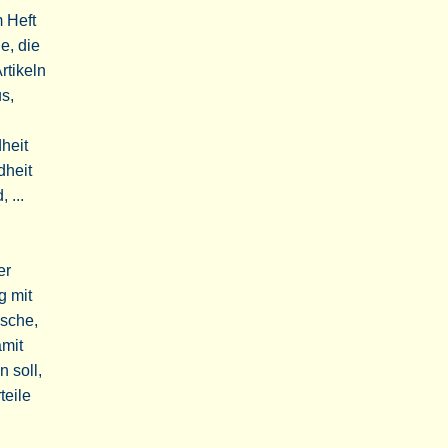
 Heft
e, die
rtikeln
s,
heit
dheit
 ...
er
g mit
ische,
amit
 soll,
teile