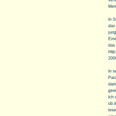
Men
In S
das 
jung
Eine
das 
http
2006
In s
Para
dari
geei
Ich 
ob d
lese