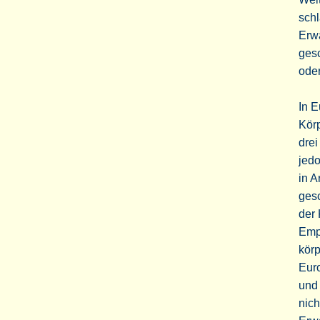
sch
Erwa
gesc
oder
In E
Körp
drei
jedo
in A
ges
der 
Emp
körp
Euro
und 
nich