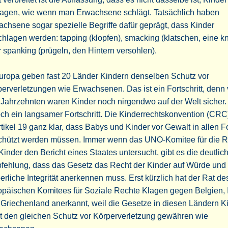
lagen, wie wenn man Erwachsene schlägt. Tatsächlich haben
chsene sogar spezielle Begriffe dafür geprägt, dass Kinder
hlagen werden: tapping (klopfen), smacking (klatschen, eine kn
 spanking (prügeln, den Hintern versohlen).
uropa geben fast 20 Länder Kindern denselben Schutz vor
erverletzungen wie Erwachsenen. Das ist ein Fortschritt, denn 
 Jahrzehnten waren Kinder noch nirgendwo auf der Welt sicher. 
ch ein langsamer Fortschritt. Die Kinderrechtskonvention (CRC
rtikel 19 ganz klar, dass Babys und Kinder vor Gewalt in allen 
chützt werden müssen. Immer wenn das UNO-Komitee für die R
Kinder den Bericht eines Staates untersucht, gibt es die deutlic
fehlung, dass das Gesetz das Recht der Kinder auf Würde und
erliche Integrität anerkennen muss. Erst kürzlich hat der Rat de
päischen Komitees für Soziale Rechte Klagen gegen Belgien, 
Griechenland anerkannt, weil die Gesetze in diesen Ländern K
t den gleichen Schutz vor Körperverletzung gewähren wie