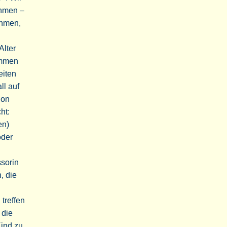
ehmen –
ehmen,
Alter
ommen
eiten
ll auf
hon
ht:
en)
oder
ssorin
, die
treffen
 die
Kind zu