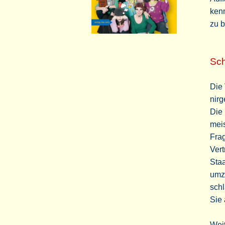
kenn
zu 
Sc
Die 
nirg
Die
meis
Fra
Vert
Staa
umzu
schl
Sie
Weit