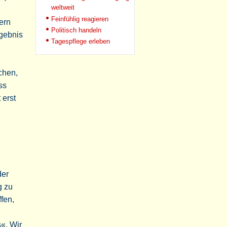
weltweit
Feinfühlig reagieren
ern
Politisch handeln
gebnis
Tagespflege erleben
chen,
ss
 erst
der
g zu
fen,
«. Wir