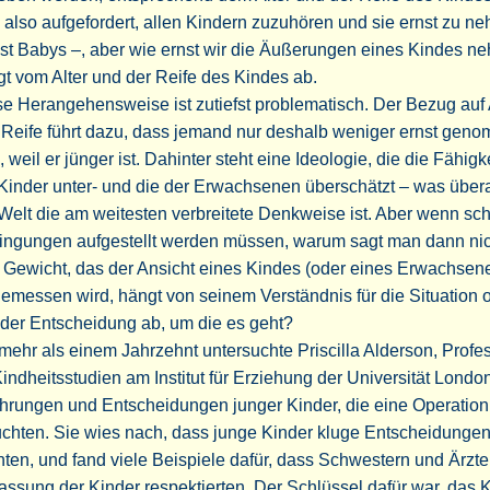
 also aufgefordert, allen Kindern zuzuhören und sie ernst zu n
st Babys –, aber wie ernst wir die Äußerungen eines Kindes n
t vom Alter und der Reife des Kindes ab.
e Herangehensweise ist zutiefst problematisch. Der Bezug auf 
 Reife führt dazu, dass jemand nur deshalb weniger ernst gen
, weil er jünger ist. Dahinter steht eine Ideologie, die die Fähigk
Kinder unter- und die der Erwachsenen überschätzt – was übera
Welt die am weitesten verbreitete Denkweise ist. Aber wenn sc
ingungen aufgestellt werden müssen, warum sagt man dann nic
 Gewicht, das der Ansicht eines Kindes (oder eines Erwachsen
emessen wird, hängt von seinem Verständnis für die Situation 
der Entscheidung ab, um die es geht?
mehr als einem Jahrzehnt untersuchte Priscilla Alderson, Profe
Kindheitsstudien am Institut für Erziehung der Universität London
hrungen und Entscheidungen junger Kinder, die eine Operation
chten. Sie wies nach, dass junge Kinder kluge Entscheidungen 
ten, und fand viele Beispiele dafür, dass Schwestern und Ärzte
assung der Kinder respektierten. Der Schlüssel dafür war, das 