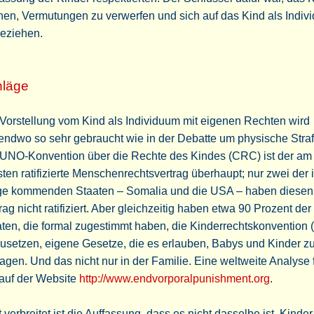
en, Vermutungen zu verwerfen und sich auf das Kind als Indiv
beziehen.
hläge
Vorstellung vom Kind als Individuum mit eigenen Rechten wird
endwo so sehr gebraucht wie in der Debatte um physische Straf
 UNO-Konvention über die Rechte des Kindes (CRC) ist der am
ten ratifizierte Menschenrechtsvertrag überhaupt; nur zwei der 
ge kommenden Staaten – Somalia und die USA – haben diesen
rag nicht ratifiziert. Aber gleichzeitig haben etwa 90 Prozent der
ten, die formal zugestimmt haben, die Kinderrechtskonvention
setzen, eigene Gesetze, die es erlauben, Babys und Kinder z
agen. Und das nicht nur in der Familie. Eine weltweite Analyse 
 auf der Website
http://www.endvorporalpunishment.org
.
 verbreitet ist die Auffassung, dass es nicht dasselbe ist, Kinder