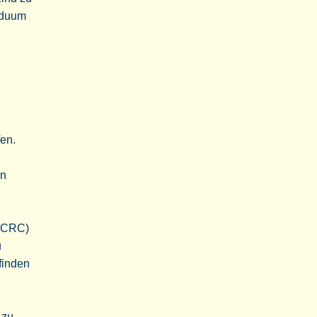
iduum
en.
in
 (CRC)
u
finden
 zu