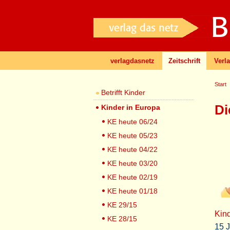
verlagdasnetz
Zeitschrift
Verl
Start
Betrifft Kinder
Di
Kinder in Europa
KE heute 06/24
KE heute 05/23
KE heute 04/22
KE heute 03/20
KE heute 02/19
KE heute 01/18
KE 29/15
Kind
KE 28/15
15 