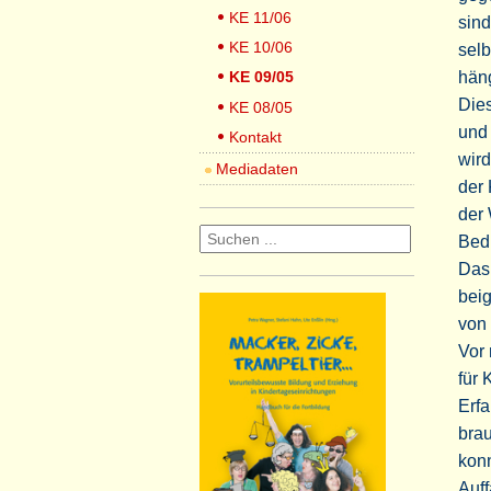
KE 11/06
sind
KE 10/06
selb
KE 09/05
häng
Dies
KE 08/05
und
Kontakt
wird
Mediadaten
der 
der 
Bed
Das
beig
von 
Vor 
für 
Erfa
brau
konn
Auff