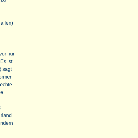
allen)
vor nur
Es ist
) sagt
Formen
echte
he
s
Irland
indern