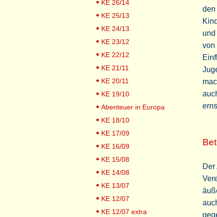
KE 26/14
den
KE 25/13
Kind
KE 24/13
und
KE 23/12
von 
KE 22/12
Einf
KE 21/11
Jug
KE 20/11
mac
auc
KE 19/10
ern
Abenteuer in Europa
KE 18/10
KE 17/09
Bet
KE 16/09
KE 15/08
Der 
KE 14/08
Vere
KE 13/07
äuße
KE 12/07
auc
KE 12/07 extra
geg