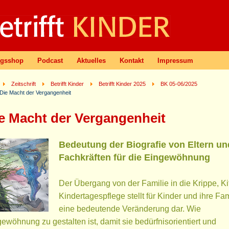
agsshop
Podcast
Aktuelles
Kontakt
Impressum
Zeitschrift
Betrifft Kinder
Betrifft Kinder 2025
BK 05-06/2025
Die Macht der Vergangenheit
e Macht der Vergangenheit
Bedeutung der Biografie von Eltern un
Fachkräften für die Eingewöhnung
Der Übergang von der Familie in die Krippe, Ki
Kindertagespflege stellt für Kinder und ihre Fa
eine bedeutende Veränderung dar. Wie
ewöhnung zu gestalten ist, damit sie bedürfnisorientiert und