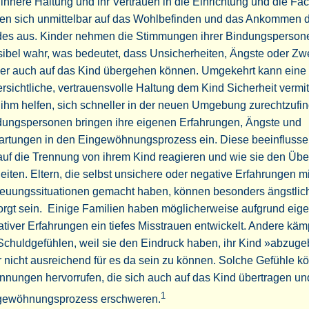
 innere Haltung und ihr Vertrauen in die Einrichtung und die Fac
ken sich unmittelbar auf das Wohlbefinden und das Ankommen 
des aus. Kinder nehmen die Stimmungen ihrer Bindungsperson
ibel wahr, was bedeutet, dass Unsicherheiten, Ängste oder Zwe
ser auch auf das Kind übergehen können. Umgekehrt kann eine
rsichtliche, vertrauensvolle Haltung dem Kind Sicherheit vermit
ihm helfen, sich schneller in der neuen Umgebung zurechtzufi
dungspersonen bringen ihre eigenen Erfahrungen, Ängste und
artungen in den Eingewöhnungsprozess ein. Diese beeinflusse
auf die Trennung von ihrem Kind reagieren und wie sie den Üb
eiten. Eltern, die selbst unsichere oder negative Erfahrungen mi
reuungssituationen gemacht haben, können besonders ängstlic
rgt sein. Einige Familien haben möglicherweise aufgrund eig
tiver Erfahrungen ein tiefes Misstrauen entwickelt. Andere kä
Schuldgefühlen, weil sie den Eindruck haben, ihr Kind »abzug
 nicht ausreichend für es da sein zu können. Solche Gefühle k
nungen hervorrufen, die sich auch auf das Kind übertragen un
1
gewöhnungsprozess erschweren.