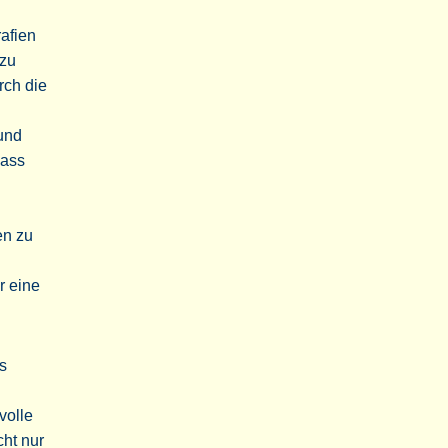
rafien
 zu
rch die
und
dass
en zu
r eine
s
volle
ht nur