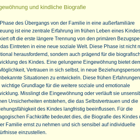
gewöhnung und kindliche Biografie
Phase des Übergangs von der Familie in eine außerfamiliäre
euung ist eine zentrale Erfahrung im frühen Leben eines Kindes
iert oft die erste längere Trennung von den primären Bezugsp
das Eintreten in eine neue soziale Welt. Diese Phase ist nicht 
ional herausfordernd, sondern auch prägend für die biografisc
wicklung des Kindes. Eine gelungene Eingewöhnung bietet de
Möglichkeit, Vertrauen in sich selbst, in neue Beziehungsperso
nbekannte Situationen zu entwickeln. Diese frühen Erfahrungen
 wichtige Grundlage für die weitere soziale und emotionale
icklung. Misslingt die Eingewöhnung oder verläuft sie unsensib
en Unsicherheiten entstehen, die das Selbstvertrauen und die
ehungsfähigkeit des Kindes langfristig beeinflussen. Für die
gogischen Fachkräfte bedeutet dies, die Biografie des Kindes
er Familie ernst zu nehmen und sich sensibel auf individuelle
rfnisse einzustellen.