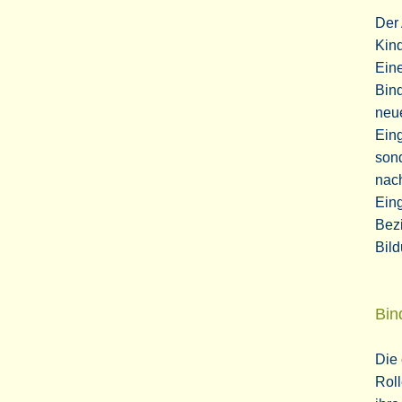
Der 
Kind
Ein
Bind
neue
Eing
sond
nach
Ein
Bezi
Bild
Bin
Die
Roll