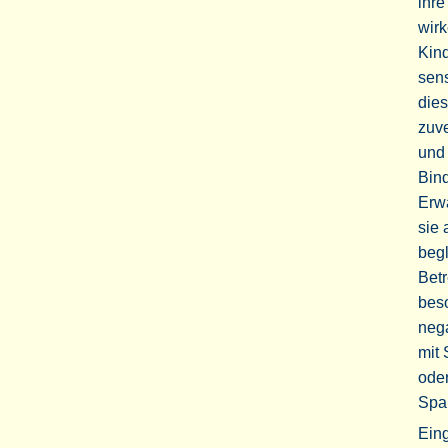
ihre
wir
Kin
sens
die
zuve
und 
Bin
Erw
sie 
begl
Bet
beso
nega
mit 
oder
Span
Ein