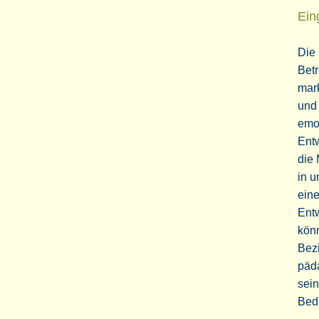
Ein
Die 
Betr
mark
und 
emot
Ent
die 
in u
eine
Entw
könn
Bezi
päda
sein
Bedü