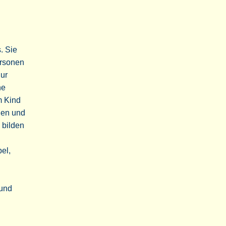
. Sie
ersonen
nur
he
m Kind
nen und
 bilden
el,
 und