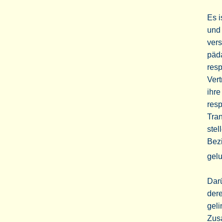
Es i
und
vers
päd
res
Vert
ihre
resp
Tra
stel
Bezi
gel
Darü
dere
geli
Zusa