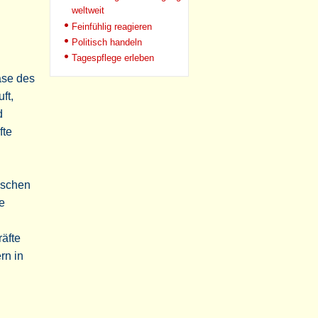
weltweit
Feinfühlig reagieren
Politisch handeln
Tagespflege erleben
ase des
ft,
d
fte
fischen
e
räfte
rn in