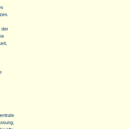
es
zen.
 der
ie
eit,
e
entrale
assung,