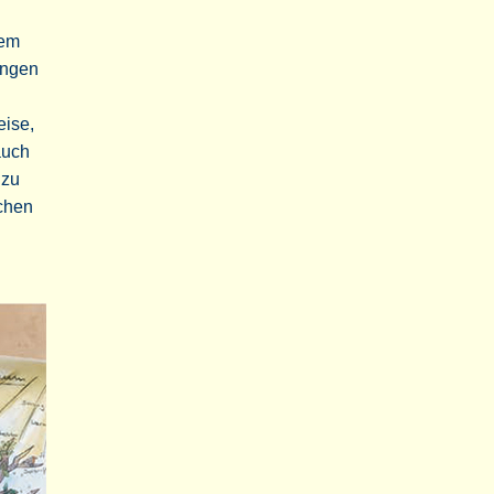
dem
ungen
eise,
auch
 zu
schen