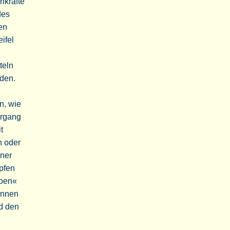
hkräfte
des
en
ifel
teln
nden.
n, wie
ergang
t
h oder
ener
mpfen
eben«
önnen
d den