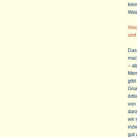
klei
Was
Als
und
Das 
mac
– a
Men
gib
Gru
örtl
von 
dar
wir 
inz
gut 