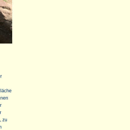
r
Fläche
inen
r
r
, zu
m