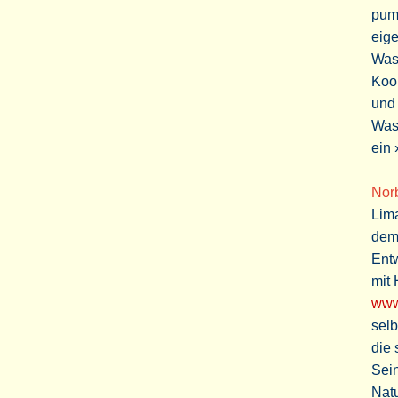
pump
eige
Was
Koop
und 
Wass
ein 
Nor
Lim
dem 
Entw
mit
www
selb
die
Sei
Nat