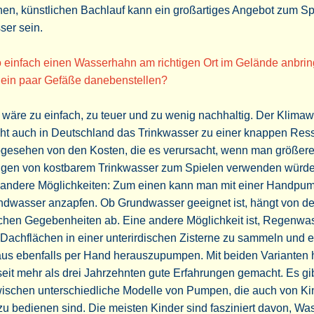
nen, künstlichen Bachlauf kann ein großartiges Angebot zum Spi
ser sein.
o einfach einen Wasserhahn am richtigen Ort im Gelände anbri
 ein paar Gefäße danebenstellen?
wäre zu einfach, zu teuer und zu wenig nachhaltig. Der Klima
ht auch in Deutschland das Trinkwasser zu einer knappen Res
bgesehen von den Kosten, die es verursacht, wenn man größer
gen von kostbarem Trinkwasser zum Spielen verwenden würde
t andere Möglichkeiten: Zum einen kann man mit einer Handpu
ndwasser anzapfen. Ob Grundwasser geeignet ist, hängt von d
ichen Gegebenheiten ab. Eine andere Möglichkeit ist, Regenwa
Dachflächen in einer unterirdischen Zisterne zu sammeln und 
aus ebenfalls per Hand herauszupumpen. Mit beiden Varianten
seit mehr als drei Jahrzehnten gute Erfahrungen gemacht. Es gi
wischen unterschiedliche Modelle von Pumpen, die auch von Ki
zu bedienen sind. Die meisten Kinder sind fasziniert davon, Wa