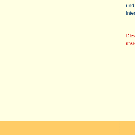
und 
Inte
Dies
unse