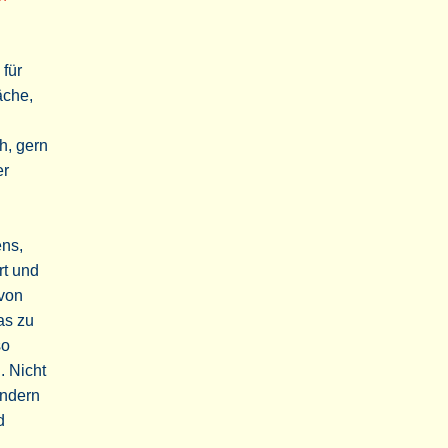
für
äche,
h, gern
er
ens,
rt und
 von
as zu
so
. Nicht
ondern
d