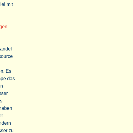
el mit
ngen
wandel
source
e
n. Es
mpe das
en
sser
es
 haben
bt
ndern
sser zu