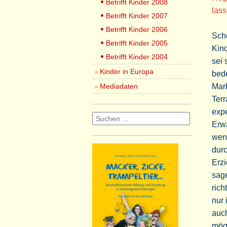
Betrifft Kinder 2008
las
Betrifft Kinder 2007
Betrifft Kinder 2006
Schö
Betrifft Kinder 2005
Kind
Betrifft Kinder 2004
sei 
Kinder in Europa
bede
Mediadaten
Mark
Ter
expe
Erwa
wen
durc
Erz
sag
rich
nur 
auch
mög