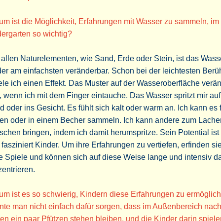
m ist die Möglichkeit, Erfahrungen mit Wasser zu sammeln, im
ergarten so wichtig?
allen Naturelementen, wie Sand, Erde oder Stein, ist das Wasse
er am einfachsten veränderbar. Schon bei der leichtesten Ber
ele ich einen Effekt. Das Muster auf der Wasseroberfläche verän
, wenn ich mit dem Finger eintauche. Das Wasser spritzt mir auf
 oder ins Gesicht. Es fühlt sich kalt oder warm an. Ich kann es 
sen oder in einem Becher sammeln. Ich kann andere zum Lache
schen bringen, indem ich damit herumspritze. Sein Potential ist 
fasziniert Kinder. Um ihre Erfahrungen zu vertiefen, erfinden s
 Spiele und können sich auf diese Weise lange und intensiv d
entrieren.
m ist es so schwierig, Kindern diese Erfahrungen zu ermöglic
nte man nicht einfach dafür sorgen, dass im Außenbereich nac
n ein paar Pfützen stehen bleiben, und die Kinder darin spiele