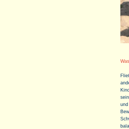
Was 
Flie
ande
Kin
sein
und
Bew
Schw
bala