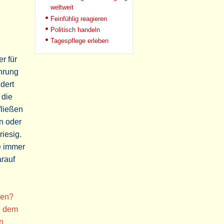
weltweit
Feinfühlig reagieren
Politisch handeln
Tagespflege erleben
r für
ührung
dert
 die
fließen
n oder
riesig.
ie immer
arauf
hen?
h dem
n