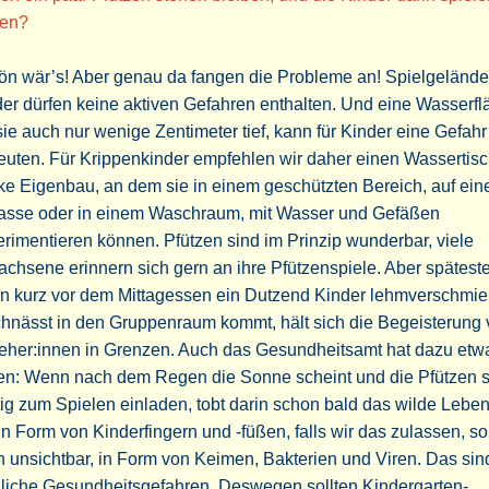
sen?
n wär’s! Aber genau da fangen die Probleme an! Spielgelände 
er dürfen keine aktiven Gefahren enthalten. Und eine Wasserfl
sie auch nur wenige Zentimeter tief, kann für Kinder eine Gefahr
uten. Für Krippenkinder empfehlen wir daher einen Wassertisc
e Eigenbau, an dem sie in einem geschützten Bereich, auf ein
rasse oder in einem Waschraum, mit Wasser und Gefäßen
rimentieren können. Pfützen sind im Prinzip wunderbar, viele
chsene erinnern sich gern an ihre Pfützenspiele. Aber spätest
n kurz vor dem Mittagessen ein Dutzend Kinder lehmverschmie
hnässt in den Gruppenraum kommt, hält sich die Begeisterung
ieher:innen in Grenzen. Auch das Gesundheitsamt hat dazu etw
en: Wenn nach dem Regen die Sonne scheint und die Pfützen 
tig zum Spielen einladen, tobt darin schon bald das wilde Leben
in Form von Kinderfingern und -füßen, falls wir das zulassen, s
 unsichtbar, in Form von Keimen, Bakterien und Viren. Das sin
liche Gesundheitsgefahren. Deswegen sollten Kindergarten-