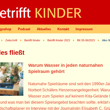
agsshop
Podcast
Aktuelles
Kontakt
Impressum
Zeitschrift
Betrifft Kinder
Betrifft Kinder 2023
BK 05-06/2023
Alles fl
les fließt
Warum Wasser in jeden naturnahen
Spielraum gehört
Naturnahe Spielräume sind seit den 1990er-Ja
Norbert Schäfers Herzensangelegenheit. War
Wasser zum Spielen auf keinem Kita-Gelände 
 und was man bei diesem Spielangebot beachten sollte, erklärt 
schaftsplaner im Interview mit der Journalistin Elisabeth C. Grü