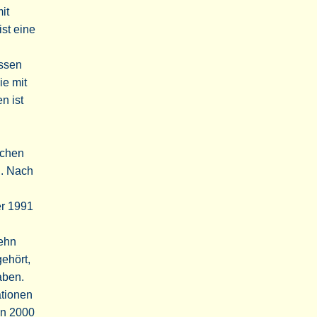
it
st eine
assen
ie mit
n ist
schen
d. Nach
er 1991
zehn
ehört,
aben.
ationen
on 2000