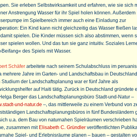
en. Sie erleben Selbstwirksamkeit und erfahren, wie sie sich m
ner Anstrengung Wasser für ihr Spiel holen können. Außerdem i
serpumpe im Spielbereich immer auch eine Einladung zur
eration: Ein Kind kann nicht gleichzeitig das Wasser fließen l
damit spielen. Die Kinder müssen sich also abstimmen, wenn s
er spielen wollen. Und das tun sie ganz intuitiv. Soziales Lerne
»Beifang« des Spiels mit Wasser.
bert Schäfer
arbeitete nach seinem Schulabschluss im peruani
a mehrere Jahre im Garten- und Landschaftsbau in Deutschlan
Studium der Landschaftsplanung war er fünf Jahre als
icklungshelfer auf Haiti tätig. Zurück in Deutschland gründete 
 Helga Berger das Landschaftsplanungsbüro Stadt-und-Natur –
.stadt-und-natur.de
–, das mittlerweile zu einem Verbund von 
stständigen Landschaftsplanungsbüros in fünf Bundesländern g
 sich u.a. dem Bau von naturnahen Spielräumen verschrieben h
ne, zusammen mit
Elisabeth C. Gründler
veröffentlichten Publik
urnahe Spiel- und Erlebnisräume planen – bauen – gestalten v