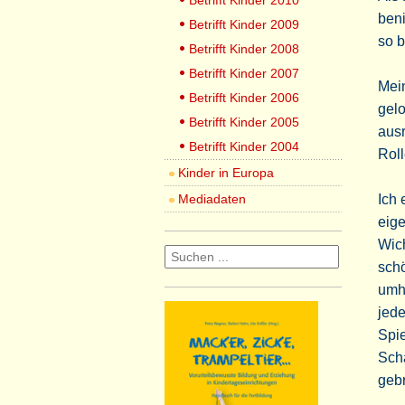
Betrifft Kinder 2010
ben
Betrifft Kinder 2009
so b
Betrifft Kinder 2008
Betrifft Kinder 2007
Mein
Betrifft Kinder 2006
gelo
Betrifft Kinder 2005
ausr
Betrifft Kinder 2004
Rol
Kinder in Europa
Mediadaten
Ich 
eige
Wich
schö
umhe
jede
Spie
Sch
gebr