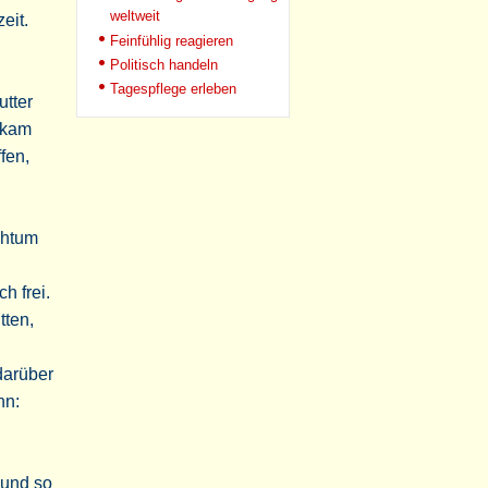
weltweit
eit.
Feinfühlig reagieren
Politisch handeln
Tagespflege erleben
utter
ekam
fen,
chtum
h frei.
tten,
darüber
nn:
 und so