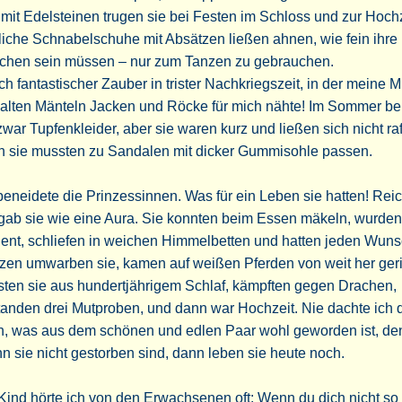
mit Edelsteinen trugen sie bei Festen im Schloss und zur Hochz
liche Schnabelschuhe mit Absätzen ließen ahnen, wie fein ihre
chen sein müssen – nur zum Tanzen zu gebrauchen.
h fantastischer Zauber in trister Nachkriegszeit, in der meine M
 alten Mänteln Jacken und Röcke für mich nähte! Im Sommer b
zwar Tupfenkleider, aber sie waren kurz und ließen sich nicht raf
n sie mussten zu Sandalen mit dicker Gummisohle passen.
beneidete die Prinzessinnen. Was für ein Leben sie hatten! Rei
gab sie wie eine Aura. Sie konnten beim Essen mäkeln, wurden
ent, schliefen in weichen Himmelbetten und hatten jeden Wunsc
zen umwarben sie, kamen auf weißen Pferden von weit her geri
sten sie aus hundertjährigem Schlaf, kämpften gegen Drachen,
anden drei Mutproben, und dann war Hochzeit. Nie dachte ich 
h, was aus dem schönen und edlen Paar wohl geworden ist, de
 sie nicht gestorben sind, dann leben sie heute noch.
Kind hörte ich von den Erwachsenen oft: Wenn du dich nicht so