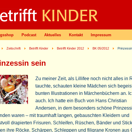
agsshop
Podcast
Aktuelles
Kontakt
Impressum
Zeitschrift
Betrifft Kinder
Betrifft Kinder 2012
BK 05/2012
Prinzessi
inzessin sein
Zu meiner Zeit, als Lillifee noch nicht alles in
tauchte, schauten kleine Mädchen sich begeist
bunten Illustrationen in Märchenbüchern an. I
auch. Ich hatte ein Buch von Hans Christian
Andersen, in dem besonders schöne Prinzess
inden waren – mit traumhaft langen, gebauschten Kleidern und
tvoll drapierten Frisuren. Schleifen, Rüschen, Bänder und Stic
ten ihre Röcke. Schärpen, Schleppen und filigrane Kronen aus 