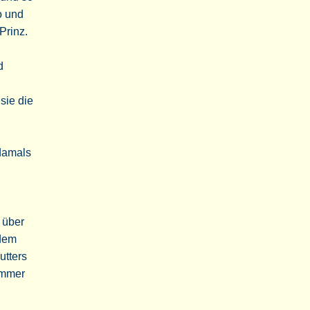
o und
Prinz.
d
sie die
 damals
 über
 dem
utters
immer