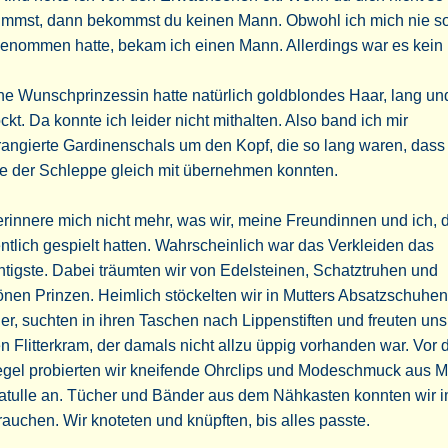
immst, dann bekommst du keinen Mann. Obwohl ich mich nie s
enommen hatte, bekam ich einen Mann. Allerdings war es kein 
e Wunschprinzessin hatte natürlich goldblondes Haar, lang un
ckt. Da konnte ich leider nicht mithalten. Also band ich mir
angierte Gardinenschals um den Kopf, die so lang waren, dass 
le der Schleppe gleich mit übernehmen konnten.
erinnere mich nicht mehr, was wir, meine Freundinnen und ich,
ntlich gespielt hatten. Wahrscheinlich war das Verkleiden das
tigste. Dabei träumten wir von Edelsteinen, Schatztruhen und
nen Prinzen. Heimlich stöckelten wir in Mutters Absatzschuhen
r, suchten in ihren Taschen nach Lippenstiften und freuten uns
n Flitterkram, der damals nicht allzu üppig vorhanden war. Vor
gel probierten wir kneifende Ohrclips und Modeschmuck aus M
atulle an. Tücher und Bänder aus dem Nähkasten konnten wir 
auchen. Wir knoteten und knüpften, bis alles passte.