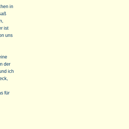
chen in
esaß
n,
 ist
on uns
eine
in der
und ich
eck,
s für