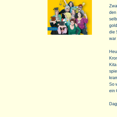
Zwa
den 
selb
gold
die
war 
Heut
Kron
Kita
spie
kra
So w
ein 
Dag