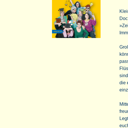
Klei
Doc
»Zei
Imm
Groß
könn
pass
Flüs
sind
die 
einz
Mitt
freu
Legt
euch