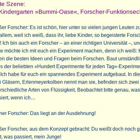
te Szene:
Kindergarten »Bummi-Oase«, Forscher-Funktionsec
er Forscher: Es ist schön, hier unter so vielen jungen Leuten zu
allem, weil ich weiß, dass ihr, liebe Kinder, so begeisterte Fors
! Ich bin auch ein Forscher – an einer richtigen Universität –, u
e möchte ich mit euch ein Experiment machen, denn ich weiß: 
en die besten Ideen und Fragen beim Forschen. Baut umständl
s der beliebten »Hundert Experimente für jeden Tag«-Experime
 Ich habe für euch ein spannendes Experiment aufgebaut. In di
 Gläsern, Erlenmeyerkolben nennt man sie, befinden sich zwei
rschiedliche Arten von Flüssigkeit, Beobachtet bitte genau, was
siert, wenn ich…
ner Forscher: Das liegt an der Ausdehnung!
ßer Forscher, aus dem Konzept gebracht: Du weißt doch noch g
t, was passiert, mein Junge!