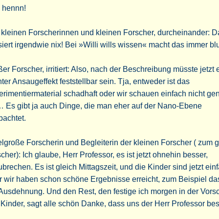
– hennn!
 kleinen Forscherinnen und kleinen Forscher, durcheinander: D
iert irgendwie nix! Bei »Willi wills wissen« macht das immer bl
er Forscher, irritiert: Also, nach der Beschreibung müsste jetzt 
hter Ansaugeffekt feststellbar sein. Tja, entweder ist das
rimentiermaterial schadhaft oder wir schauen einfach nicht ge
… Es gibt ja auch Dinge, die man eher auf der Nano-Ebene
bachtet.
elgroße Forscherin und Begleiterin der kleinen Forscher ( zum 
cher): Ich glaube, Herr Professor, es ist jetzt ohnehin besser,
brechen. Es ist gleich Mittagszeit, und die Kinder sind jetzt ei
 wir haben schon schöne Ergebnisse erreicht, zum Beispiel da
Ausdehnung. Und den Rest, den festige ich morgen in der Vorsc
Kinder, sagt alle schön Danke, dass uns der Herr Professor be