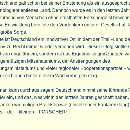
schland galt schon bei seiner Entstehung als ein ausgesproch
nologieorientiertes Land. Dennoch wurde es in den letzten Jah
ehmend von Menschen ohne ernsthaften Forschergeist bewohnt
e Entwicklung bereitete den Vordenkern unserer Gesellschaft 
 große Sorge.
e ist Deutschland ein innovativer Ort, in dem der Titel »Land de
n« zu Recht immer wieder verliehen wird. Dieser Erfolg stellte 
t von ungefähr ein, sondern ist das Ergebnis so großzügigen wi
igennützigen Mäzenatentums, der Anstrengungen des
ungsministeriums und vieler regionaler Kooperationspartner – 
er sich auch hinter diesem Wort verbergen mag.
 man kann durchaus sagen: Deutschland nimmt seine führende 
er ein, und das, was wir in den letzten Jahren geschafft haben,
anken wir mutigen Projekten wie (einsetzender Fanfarenklang
s – der – kleinen – FORSCHER!