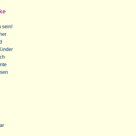
ke
 sein!
cher
nd
Kinder
ich
nte
esen
ar