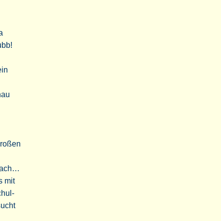
a
ubb!
ein
nau
großen
nfach…
s mit
hul-
sucht