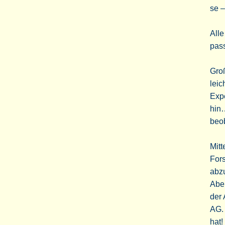
se 
Alle
pass
Groß
leic
Expe
hin
beo
Mitt
Fors
abzu
Aber
der 
AG. 
hat!