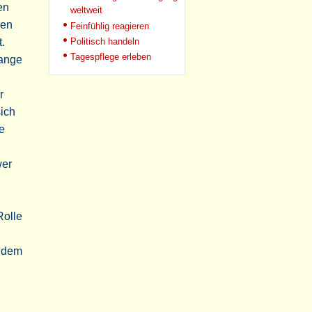
en
weltweit
ren
Feinfühlig reagieren
Politisch handeln
.
Tagespflege erleben
lange
r
sich
e
wer
Rolle
) dem