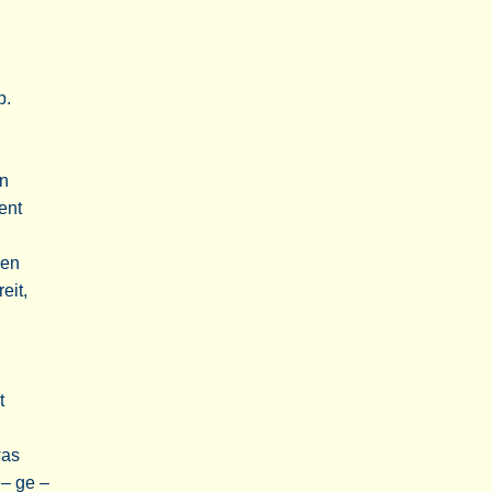
b.
nn
ent
den
eit,
t
was
 – ge –