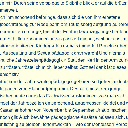
n mir. Durch seine verspiegelte Skibrille blickt er auf die brüte
merwelt.
ich ihm schonend beibringe, dass sich die von ihm erbetene
beschreibung zur Rodelbahn am Teufelsberg aufgrund äußere
benheiten erübrige, bricht der Fünfundzwanzigjährige heulen
em Schlitten zusammen: »Das passiert mir nur, weil bei uns im
ationsorientierten Kindergarten damals immerfort Projekte über 
t, Ausbeutung und Sexualpädagogik dran waren! Und niemals
ntliche Jahreszeitenpädagogik!« Statt den Kerl in den Arm zu
zu trösten, tröste ich mich lieber selbst: Gott sei dank ist dieses
bnis fiktiv.
nthemen der Jahreszeitenpädagogik gehören seit jeher im deut
dergarten zum Standardprogramm. Deshalb muss kein junger
tscher heute ohne das Fachwissen auskommen, wie man sich,
hsel der Jahreszeiten entsprechend, angemessen kleidet und
 Kastanienbohrer von November bis September Urlaub machen d
noch gilt: Auch bewährte pädagogische Ansätze müssen sich, 
nftsfähig zu bleiben, fortentwickeln – wie der Montessori-Verba