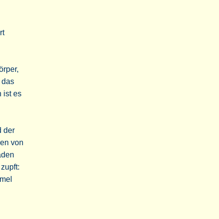
rt
örper,
 das
 ist es
d der
gen von
aden
zupft:
rmel