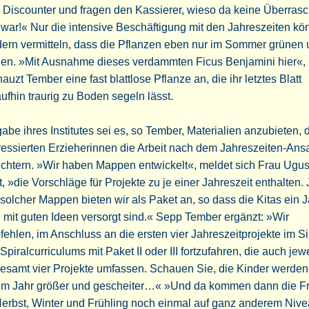
 Discounter und fragen den Kassierer, wieso da keine Überras
 war!« Nur die intensive Beschäftigung mit den Jahreszeiten kö
ern vermitteln, dass die Pflanzen eben nur im Sommer grünen
hen. »Mit Ausnahme dieses verdammten Ficus Benjamini hier«,
auzt Tember eine fast blattlose Pflanze an, die ihr letztes Blatt
ufhin traurig zu Boden segeln lässt.
abe ihres Institutes sei es, so Tember, Materialien anzubieten, 
ressierten Erzieherinnen die Arbeit nach dem Jahreszeiten-Ans
ichtern. »Wir haben Mappen entwickelt«, meldet sich Frau Ugus
, »die Vorschläge für Projekte zu je einer Jahreszeit enthalten.
 solcher Mappen bieten wir als Paket an, so dass die Kitas ein J
 mit guten Ideen versorgt sind.« Sepp Tember ergänzt: »Wir
ehlen, im Anschluss an die ersten vier Jahreszeitprojekte im S
Spiralcurriculums mit Paket II oder III fortzufahren, die auch jew
esamt vier Projekte umfassen. Schauen Sie, die Kinder werden 
em Jahr größer und gescheiter…« »Und da kommen dann die F
erbst, Winter und Frühling noch einmal auf ganz anderem Nive