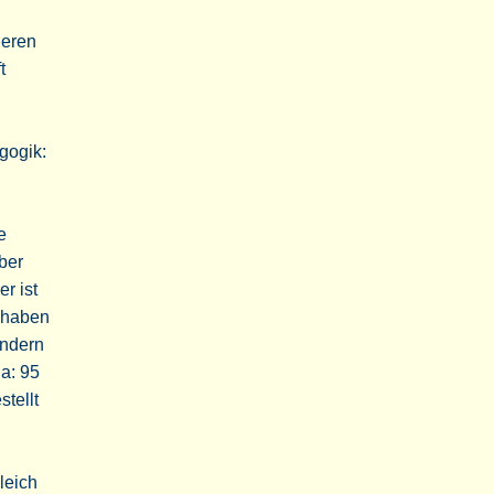
ieren
t
gogik:
e
ber
er ist
, haben
ondern
a: 95
tellt
leich