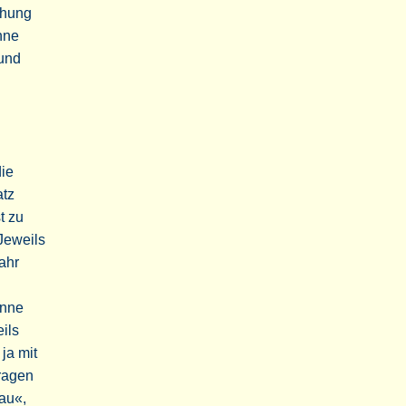
chung
nne
 und
die
atz
t zu
 Jeweils
ahr
inne
eils
ja mit
ragen
au«,