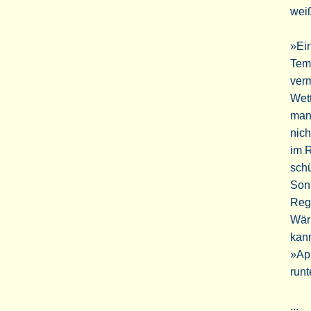
weiß
»Ein
Temb
verm
Wett
man 
nich
im R
schü
Sonn
Reg
Wärm
kann
»Apr
run
...