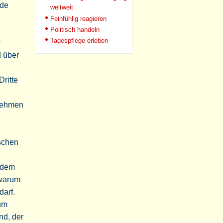
nde
weltweit
Feinfühlig reagieren
Politisch handeln
Tagespflege erleben
r
d über
Dritte
 nehmen
schen
 dem
 warum
arf.
um
nd, der