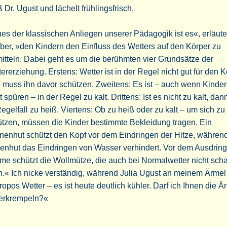
 Dr. Ugust und lächelt frühlingsfrisch.
es der klassischen Anliegen unserer Pädagogik ist es«, erläute
er, »den Kindern den Einfluss des Wetters auf den Körper zu
itteln. Dabei geht es um die berühmten vier Grundsätze der
ererziehung. Erstens: Wetter ist in der Regel nicht gut für den K
muss ihn davor schützen. Zweitens: Es ist – auch wenn Kinder
t spüren – in der Regel zu kalt. Drittens: Ist es nicht zu kalt, dann
egelfall zu heiß. Viertens: Ob zu heiß oder zu kalt – um sich zu
tzen, müssen die Kinder bestimmte Bekleidung tragen. Ein
enhut schützt den Kopf vor dem Eindringen der Hitze, währen
enhut das Eindringen von Wasser verhindert. Vor dem Ausdrin
e schützt die Wollmütze, die auch bei Normalwetter nicht sch
.« Ich nicke verständig, während Julia Ugust an meinem Ärmel 
opos Wetter – es ist heute deutlich kühler. Darf ich Ihnen die Ä
terkrempeln?«