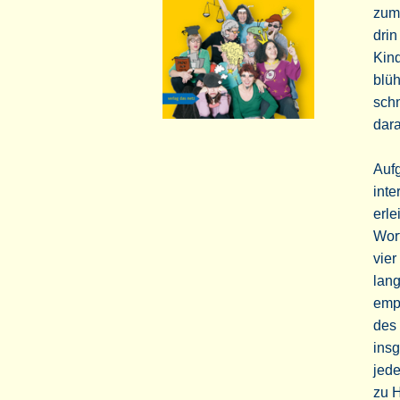
zum
drin
Kind
blü
schn
dara
Aufg
inte
erle
Wort
vier
lang
empf
des 
insg
jed
zu H