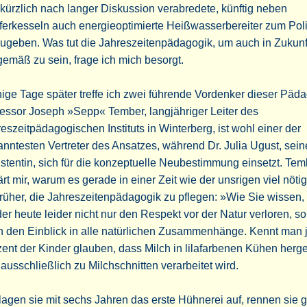
 kürzlich nach langer Diskussion verabredete, künftig neben
ferkesseln auch energieoptimierte Heißwasserbereiter zum Pol
zugeben. Was tut die Jahreszeitenpädagogik, um auch in Zukunf
gemäß zu sein, frage ich mich besorgt.
ge Tage später treffe ich zwei führende Vordenker dieser Päda
essor Joseph »Sepp« Tember, langjähriger Leiter des
eszeitpädagogischen Instituts in Winterberg, ist wohl einer der
nntesten Vertreter des Ansatzes, während Dr. Julia Ugust, sein
stentin, sich für die konzeptuelle Neubestimmung einsetzt. Tem
ärt mir, warum es gerade in einer Zeit wie der unsrigen viel nötig
früher, die Jahreszeitenpädagogik zu pflegen: »Wie Sie wissen
er heute leider nicht nur den Respekt vor der Natur verloren, s
 den Einblick in alle natürlichen Zusammenhänge. Kennt man j
ent der Kinder glauben, dass Milch in lilafarbenen Kühen herges
ausschließlich zu Milchschnitten verarbeitet wird.
agen sie mit sechs Jahren das erste Hühnerei auf, rennen sie g