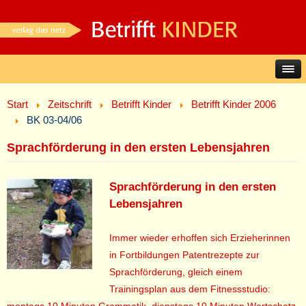
Start
Zeitschrift
Betrifft Kinder
Betrifft Kinder 2006
BK 03-04/06
Sprachförderung in den ersten Lebensjahren
Sprachförderung in den ersten
Lebensjahren
Immer wieder erhoffen sich Erzieherinnen
in Fortbildungen Patentrezepte zur
Sprachförderung, gleich einem
Trainingsplan aus dem Fitnessstudio: