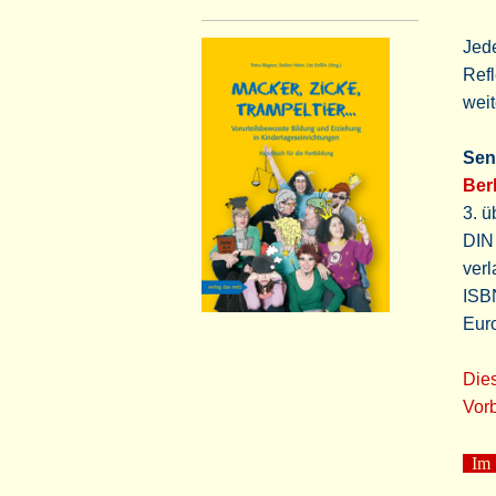
Jede
Ref
weit
Sen
Ber
3. ü
DIN
verl
ISB
Eur
Dies
Vorb
Im S