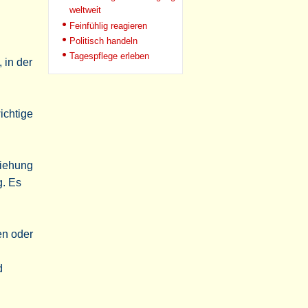
weltweit
Feinfühlig reagieren
Politisch handeln
Tagespflege erleben
 in der
ichtige
ziehung
g. Es
en oder
d