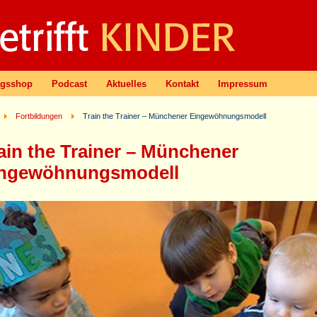
agsshop
Podcast
Aktuelles
Kontakt
Impressum
Fortbildungen
Train the Trainer – Münchener Eingewöhnungsmodell
ain the Trainer – Münchener
ngewöhnungsmodell