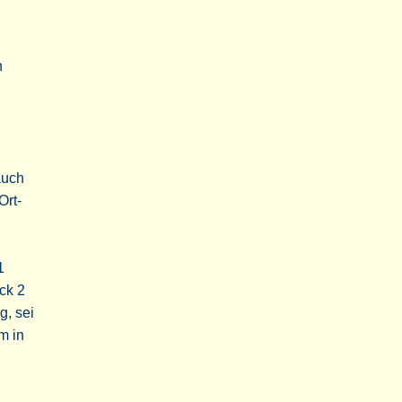
n
auch
Ort-
1
ck 2
g, sei
am in