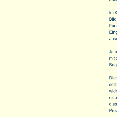
Im K
Bild
Fun
Ein
aus
Je 
mit 
Beg
Dies
setz
widm
es a
die
Pro