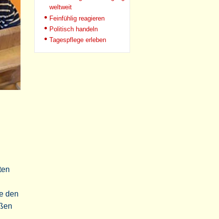
weltweit
Feinfühlig reagieren
Politisch handeln
Tagespflege erleben
ten
he den
oßen