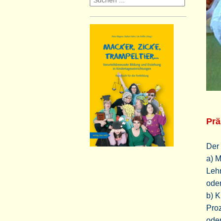
Prä
Der 
a) 
Leh
oder
b) K
Pro
oder