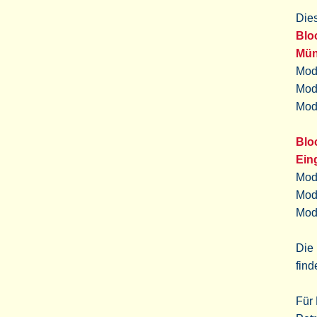
Dies
Blo
Mün
Mod
Modu
Modu
Blo
Ein
Modu
Modu
Mod
Die 
fin
Für 